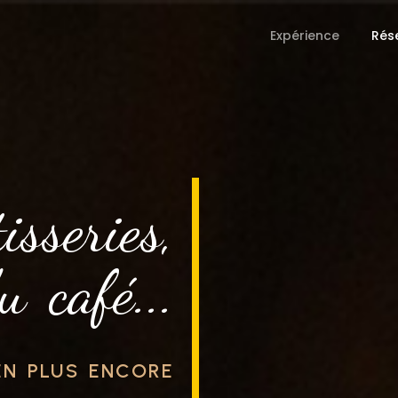
Expérience
Rés
sseries,
u café...
EN PLUS ENCORE