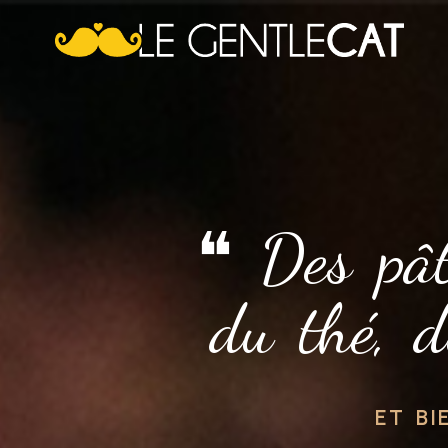
❝ Des pâti
du thé, d
ET BI