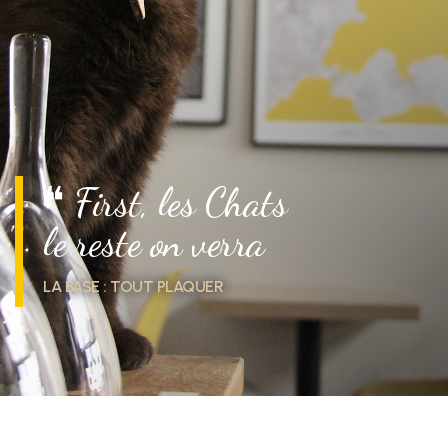
❝ First, les Chats
le reste on verra
LA BASE : TOUT PLAQUER